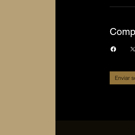
Compa
Enviar s