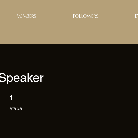
Members
Followers
E
 Speaker
1 etapa
1
etapa