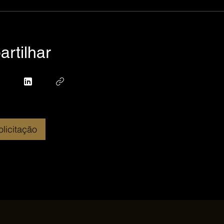
rtilhar
olicitação