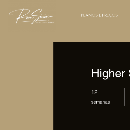
Planos e preços
Higher
12 semanas
12
semanas