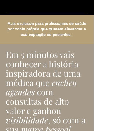
Aula exclusiva para profissionais de saúde
por conta própria que querem alavancar a
sua captação de pacientes.
Em 5 minutos vais
conhecer a história
inspiradora de uma
médica que
encheu
agendas
com
consultas de alto
valor e ganhou
visibilidade
, só com a
sua
marca pessoal.