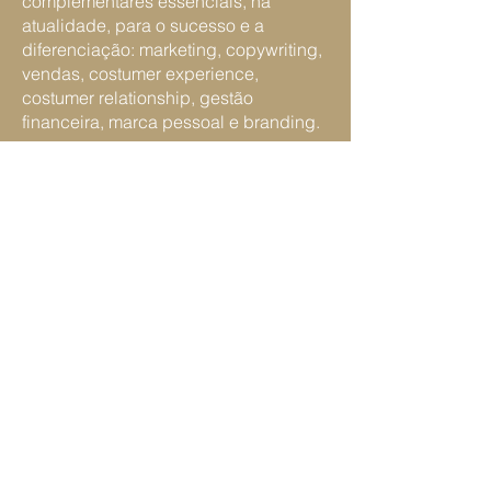
complementares essenciais, na
atualidade, para o sucesso e a
diferenciação: marketing, copywriting,
vendas, costumer experience,
costumer relationship, gestão
financeira, marca pessoal e branding.
Apaixonada por mentalidade e
desenvolvimento pessoal, associou
todos os conhecimentos ao propósito
de ajudar outras médicas a serem
mais reconhecidas
e requisitadas.
Hoje, a sua missão é crescer e
contribuir através das suas mentorias,
que proporcionam a colegas
profissionais da saúde a oportunidade
de terem
mais tempo, liberdade e
qualidade de vida
para usufruirem das
suas vidas e conquistarem os seus
projetos pessoais, sendo bem pagas e
valorizadas pelo excelente cuidado e