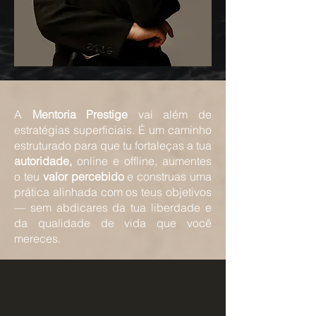
A
Mentoria Prestige
vai além de
estratégias superficiais. É um caminho
estruturado para que tu fortaleças a tua
autoridade,
online e offline
, aumentes
o teu
valor percebido
e construas uma
prática alinhada com os teus objetivos
— sem abdicares da tua liberdade e
da qualidade de vida que você
mereces.